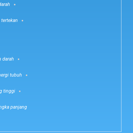
darah
tertekan
m darah
nergi tubuh
 tinggi
angka panjang